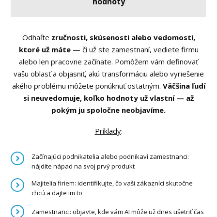
hodnoty
Odhaľte
zručnosti, skúsenosti alebo vedomosti,
ktoré už máte
— či už ste zamestnaní, vediete firmu
alebo len pracovne začínate. Pomôžem vám definovať
vašu oblasť a objasniť, akú transformáciu alebo vyriešenie
akého problému môžete ponúknuť ostatným.
Väčšina ľudí
si neuvedomuje, koľko hodnoty už vlastní — až
pokým ju spoločne neobjavíme.
Príklady
:
Začínajúci podnikatelia alebo podnikaví zamestnanci:
nájdite nápad na svoj prvý produkt
Majitelia firiem: identifikujte, čo vaši zákazníci skutočne
chcú a dajte im to
Zamestnanci: objavte, kde vám AI môže už dnes ušetriť čas