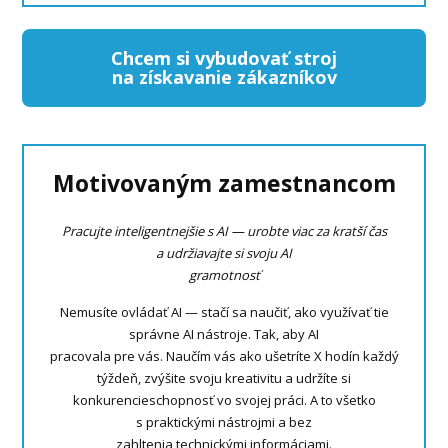
Chcem si vybudovať stroj
na získavanie zákazníkov
Motivovaným zamestnancom
Pracujte inteligentnejšie s AI — urobte viac za kratší čas
a udržiavajte si svoju AI
gramotnosť
Nemusíte ovládať AI — stačí sa naučiť, ako využívať tie
správne AI nástroje. Tak, aby AI
pracovala pre vás. Naučím vás ako ušetríte X hodín každý
týždeň, zvýšite svoju kreativitu a udržíte si
konkurencieschopnosť vo svojej práci. A to všetko
s praktickými nástrojmi a bez
zahltenia technickými informáciami.