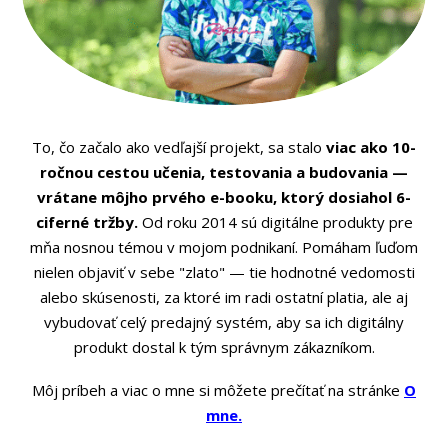
To, čo začalo ako vedľajší projekt, sa stalo
viac ako 10-
ročnou cestou učenia, testovania a budovania —
vrátane môjho prvého e-booku, ktorý dosiahol 6-
ciferné tržby.
Od roku 2014 sú digitálne produkty pre
mňa nosnou témou v mojom podnikaní. Pomáham ľuďom
nielen objaviť v sebe "zlato" — tie hodnotné vedomosti
alebo skúsenosti, za ktoré im radi ostatní platia, ale aj
vybudovať celý predajný systém, aby sa ich digitálny
produkt dostal k tým správnym zákazníkom.
Môj príbeh a viac o mne si môžete prečítať na stránke
O
mne.