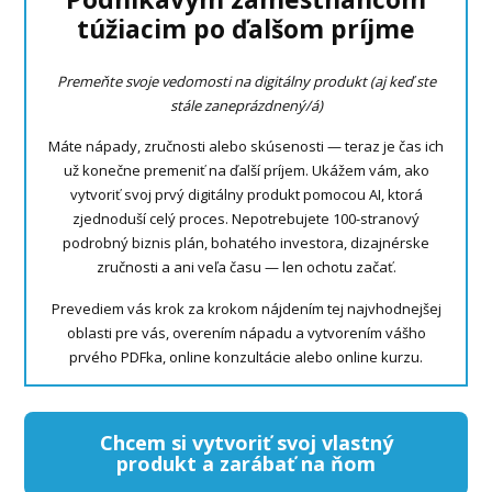
túžiacim po ďalšom príjme
Premeňte svoje vedomosti na digitálny produkt (aj keď ste
stále zaneprázdnený/á)
Máte nápady, zručnosti alebo skúsenosti — teraz je čas ich
už konečne premeniť na ďalší príjem. Ukážem vám, ako
vytvoriť svoj prvý digitálny produkt pomocou AI, ktorá
zjednoduší celý proces. Nepotrebujete 100-stranový
podrobný biznis plán, bohatého investora, dizajnérske
zručnosti a ani veľa času — len ochotu začať.
Prevediem vás krok za krokom nájdením tej najvhodnejšej
oblasti pre vás, overením nápadu a vytvorením vášho
prvého PDFka, online konzultácie alebo online kurzu.
Chcem si vytvoriť svoj vlastný
produkt a zarábať na ňom