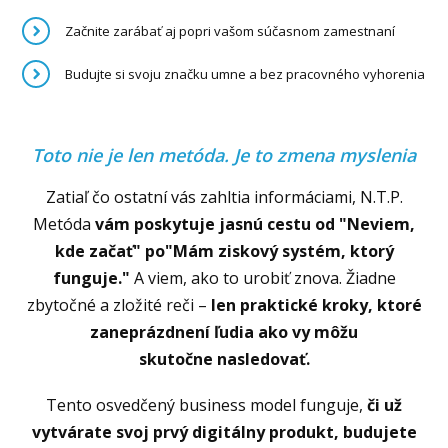
Začnite zarábať aj popri vašom súčasnom zamestnaní
Budujte si svoju značku umne a bez pracovného vyhorenia
Toto nie je len metóda. Je to zmena myslenia
Zatiaľ čo ostatní vás zahltia informáciami, N.T.P.
Metóda
vám poskytuje jasnú cestu od
"Neviem,
kde začať" po"Mám ziskový systém, ktorý
funguje."
A viem, ako to urobiť znova. Žiadne
zbytočné a zložité reči –
len praktické kroky, ktoré
zaneprázdnení ľudia ako vy môžu
skutočne nasledovať.
Tento osvedčený business model funguje,
či už
vytvárate svoj prvý digitálny produkt, budujete