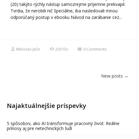
(20) takýto rýchly nástup samozrejme príjemne prekvapil.
Tvrdia, že nerobili nič špeciálne, iba nasledovali mnou
odporúčaný postup v ebooku Návod na zarábanie cez...
Miloslav Ježo
20315x
0
Comments
New posts
→
Najaktuálnejšie príspevky
5 spôsobov, ako AI transformuje pracovný život: Reálne
prínosy aj pre netechnických ľudí