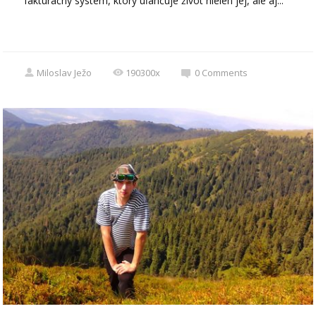
fakturačný systém, ktorý uľahčuje život nielen jej, ale aj...
Miloslav Ježo
190300x
0
Comments