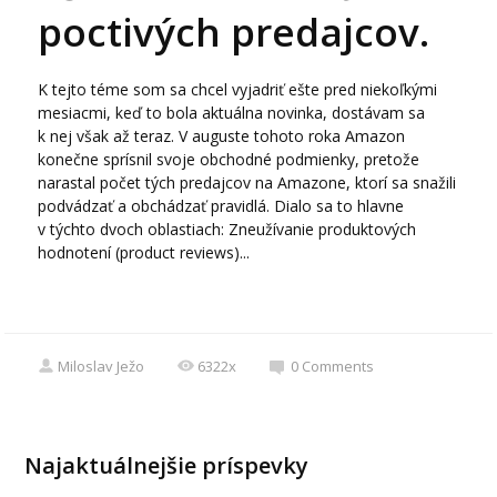
poctivých predajcov.
K tejto téme som sa chcel vyjadriť ešte pred niekoľkými
mesiacmi, keď to bola aktuálna novinka, dostávam sa
k nej však až teraz. V auguste tohoto roka Amazon
konečne sprísnil svoje obchodné podmienky, pretože
narastal počet tých predajcov na Amazone, ktorí sa snažili
podvádzať a obchádzať pravidlá. Dialo sa to hlavne
v týchto dvoch oblastiach: Zneužívanie produktových
hodnotení (product reviews)...
Miloslav Ježo
6322x
0
Comments
Najaktuálnejšie príspevky