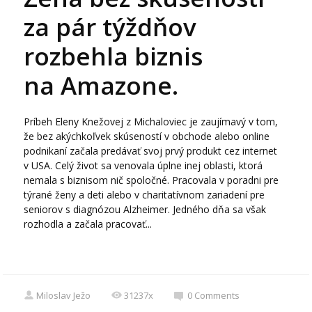
za pár týždňov
rozbehla biznis
na Amazone.
Príbeh Eleny Knežovej z Michaloviec je zaujímavý v tom,
že bez akýchkoľvek skúseností v obchode alebo online
podnikaní začala predávať svoj prvý produkt cez internet
v USA. Celý život sa venovala úplne inej oblasti, ktorá
nemala s biznisom nič spoločné. Pracovala v poradni pre
týrané ženy a deti alebo v charitatívnom zariadení pre
seniorov s diagnózou Alzheimer. Jedného dňa sa však
rozhodla a začala pracovať...
Miloslav Ježo
31237x
0
Comments