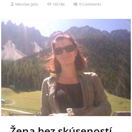
Miloslav Ježo
16518x
0
Comments
Žena bez skúseností