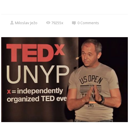
Miloslav Ježo
79255x
0
Comments