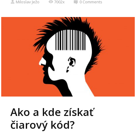
Miloslav Ježo
7002x
0
Comments
Ako a kde získať
čiarový kód?