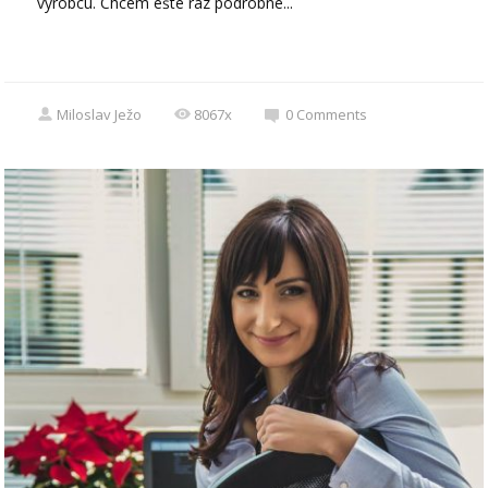
výrobcu. Chcem ešte raz podrobne...
Miloslav Ježo
8067x
0
Comments