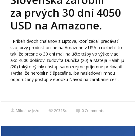
za prvých 30 dní 4050
USD na Amazone.
Príbeh dvoch chalanov z Liptova, ktorí začali predávať
svoj prvý produkt online na Amazone v USA a rozbehli to
tak, že presne o 30 dní mali na účte tržby vo výške viac
ako 4000 dolárov. Ľudovíta Dunčka (20) a Mateja Halahiju
(20) takýto rýchly nástup samozrejme príjemne prekvapil.
Tvrdia, že nerobili nič špeciálne, iba nasledovali mnou
odporúčaný postup v ebooku Návod na zarábanie cez...
Miloslav Ježo
20318x
0
Comments