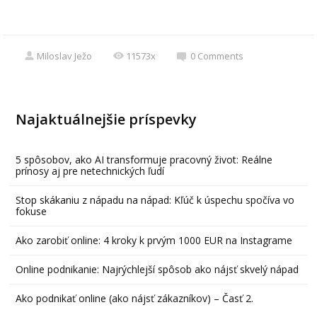
Miloslav Ježo
11573x
0
Comments
Najaktuálnejšie príspevky
5 spôsobov, ako AI transformuje pracovný život: Reálne
prínosy aj pre netechnických ľudí
Stop skákaniu z nápadu na nápad: Kľúč k úspechu spočíva vo
fokuse
Ako zarobiť online: 4 kroky k prvým 1000 EUR na Instagrame
Online podnikanie: Najrýchlejší spôsob ako nájsť skvelý nápad
Ako podnikať online (ako nájsť zákazníkov) – Časť 2.