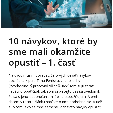
10 návykov, ktoré by
sme mali okamžite
opustiť – 1. časť
Na úvod musím povedať, že prvých deväť návykov
pochádza z pera Tima Ferrissa, z jeho knihy
Štvorhodinový pracovný týždeň. Keď som si ju teraz
nedávno opäť čítal, tak som si pri tejto pasáži uvedomil,
že sa s jeho odporúčaniami úplne stotožňujem. A preto
chcem v tomto článku napísať o nich podrobnejšie. A tiež
aj o tom, ako sa mne samému darí tieto návyky opúšťať....