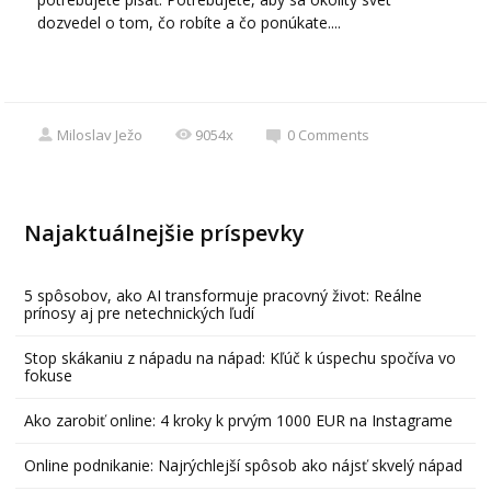
dozvedel o tom, čo robíte a čo ponúkate....
Miloslav Ježo
9054x
0
Comments
Najaktuálnejšie príspevky
5 spôsobov, ako AI transformuje pracovný život: Reálne
prínosy aj pre netechnických ľudí
Stop skákaniu z nápadu na nápad: Kľúč k úspechu spočíva vo
fokuse
Ako zarobiť online: 4 kroky k prvým 1000 EUR na Instagrame
Online podnikanie: Najrýchlejší spôsob ako nájsť skvelý nápad