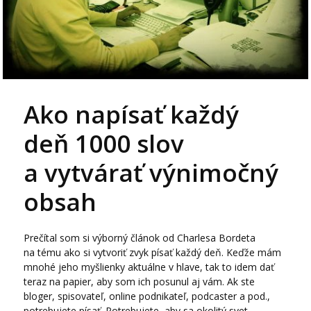
Ako napísať každý
deň 1000 slov
a vytvárať výnimočný
obsah
Prečítal som si výborný článok od Charlesa Bordeta
na tému ako si vytvoriť zvyk písať každý deň. Keďže mám
mnohé jeho myšlienky aktuálne v hlave, tak to idem dať
teraz na papier, aby som ich posunul aj vám. Ak ste
bloger, spisovateľ, online podnikateľ, podcaster a pod.,
potrebujete písať. Potrebujete, aby sa okolitý svet