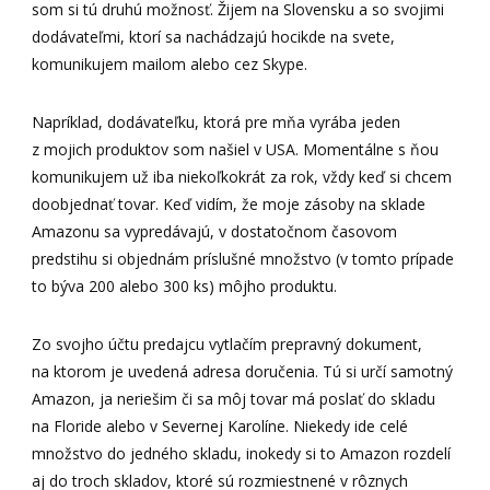
som si tú druhú možnosť. Žijem na Slovensku a so svojimi
dodávateľmi, ktorí sa nachádzajú hocikde na svete,
komunikujem mailom alebo cez Skype.
Napríklad, dodávateľku, ktorá pre mňa vyrába jeden
z mojich produktov som našiel v USA. Momentálne s ňou
komunikujem už iba niekoľkokrát za rok, vždy keď si chcem
doobjednať tovar. Keď vidím, že moje zásoby na sklade
Amazonu sa vypredávajú, v dostatočnom časovom
predstihu si objednám príslušné množstvo (v tomto prípade
to býva 200 alebo 300 ks) môjho produktu.
Zo svojho účtu predajcu vytlačím prepravný dokument,
na ktorom je uvedená adresa doručenia. Tú si určí samotný
Amazon, ja neriešim či sa môj tovar má poslať do skladu
na Floride alebo v Severnej Karolíne. Niekedy ide celé
množstvo do jedného skladu, inokedy si to Amazon rozdelí
aj do troch skladov, ktoré sú rozmiestnené v rôznych