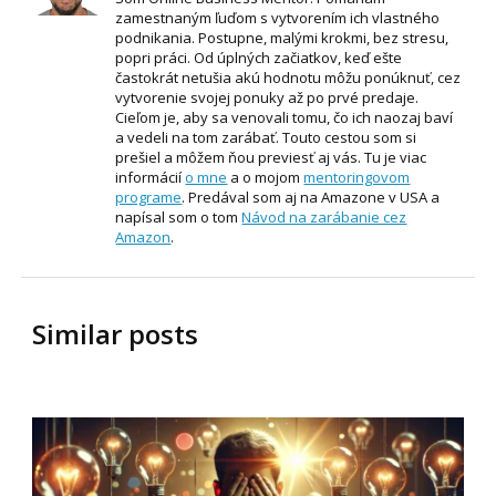
zamestnaným ľuďom s vytvorením ich vlastného
podnikania. Postupne, malými krokmi, bez stresu,
popri práci. Od úplných začiatkov, keď ešte
častokrát netušia akú hodnotu môžu ponúknuť, cez
vytvorenie svojej ponuky až po prvé predaje.
Cieľom je, aby sa venovali tomu, čo ich naozaj baví
a vedeli na tom zarábať. Touto cestou som si
prešiel a môžem ňou previesť aj vás. Tu je viac
informácií
o mne
a o mojom
mentoringovom
programe
. Predával som aj na Amazone v USA a
napísal som o tom
Návod na zarábanie cez
Amazon
.
Similar posts