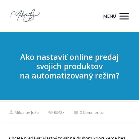
MENU
Ako nastaviť online predaj
svojich produktov
na automatizovaný režim?
Miloslav Ježo
8242x
0 Comments
Chcete predávať vlastný tovar na druhom konci Zeme bez