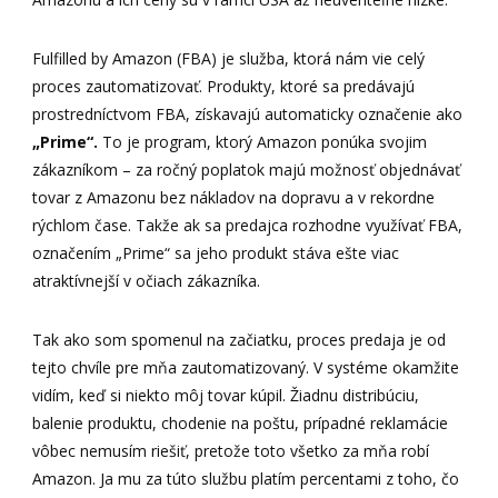
Fulfilled by Amazon (FBA) je služba, ktorá nám vie celý
proces zautomatizovať. Produkty, ktoré sa predávajú
prostredníctvom FBA, získavajú automaticky označenie ako
„Prime“.
To je program, ktorý Amazon ponúka svojim
zákazníkom – za ročný poplatok majú možnosť objednávať
tovar z Amazonu bez nákladov na dopravu a v rekordne
rýchlom čase. Takže ak sa predajca rozhodne využívať FBA,
označením „Prime“ sa jeho produkt stáva ešte viac
atraktívnejší v očiach zákazníka.
Tak ako som spomenul na začiatku, proces predaja je od
tejto chvíle pre mňa zautomatizovaný. V systéme okamžite
vidím, keď si niekto môj tovar kúpil. Žiadnu distribúciu,
balenie produktu, chodenie na poštu, prípadné reklamácie
vôbec nemusím riešiť, pretože toto všetko za mňa robí
Amazon. Ja mu za túto službu platím percentami z toho, čo