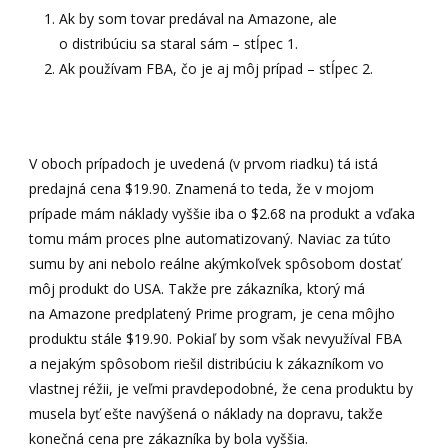
Ak by som tovar predával na Amazone, ale
o distribúciu sa staral sám – stĺpec 1.
Ak používam FBA, čo je aj môj prípad – stĺpec 2.
V oboch prípadoch je uvedená (v prvom riadku) tá istá
predajná cena $19.90. Znamená to teda, že v mojom
prípade mám náklady vyššie iba o $2.68 na produkt a vďaka
tomu mám proces plne automatizovaný. Naviac za túto
sumu by ani nebolo reálne akýmkoľvek spôsobom dostať
môj produkt do USA. Takže pre zákazníka, ktorý má
na Amazone predplatený Prime program, je cena môjho
produktu stále $19.90. Pokiaľ by som však nevyužíval FBA
a nejakým spôsobom riešil distribúciu k zákazníkom vo
vlastnej réžii, je veľmi pravdepodobné, že cena produktu by
musela byť ešte navýšená o náklady na dopravu, takže
konečná cena pre zákazníka by bola vyššia.