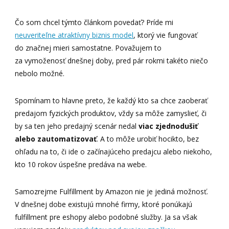
Čo som chcel týmto článkom povedať? Príde mi
neuveriteľne atraktívny biznis model
, ktorý vie fungovať
do značnej mieri samostatne. Považujem to
za vymoženosť dnešnej doby, pred pár rokmi takéto niečo
nebolo možné.
Spomínam to hlavne preto, že každý kto sa chce zaoberať
predajom fyzických produktov, vždy sa môže zamyslieť, či
by sa ten jeho predajný scenár nedal
viac zjednodušiť
alebo zautomatizovať
. A to môže urobiť hocikto, bez
ohľadu na to, či ide o začínajúceho predajcu alebo niekoho,
kto 10 rokov úspešne predáva na webe.
Samozrejme Fulfillment by Amazon nie je jediná možnosť.
V dnešnej dobe existujú mnohé firmy, ktoré ponúkajú
fulfillment pre eshopy alebo podobné služby. Ja sa však