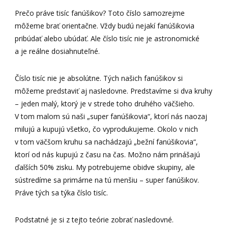
Prečo práve tisíc fanúšikov? Toto číslo samozrejme
môžeme brať orientačne. Vždy budú nejakí fanúšikovia
pribúdať alebo ubúdať. Ale číslo tisíc nie je astronomické
a je reálne dosiahnuteľné.
Číslo tisíc nie je absolútne. Tých našich fanúšikov si
môžeme predstaviť aj nasledovne. Predstavíme si dva kruhy
– jeden malý, ktorý je v strede toho druhého väčšieho.
V tom malom sú naši „super fanúšikovia“, ktorí nás naozaj
milujú a kupujú všetko, čo vyprodukujeme. Okolo v nich
v tom väčšom kruhu sa nachádzajú „bežní fanúšikovia“,
ktorí od nás kupujú z času na čas. Možno nám prinášajú
ďalších 50% zisku. My potrebujeme obidve skupiny, ale
sústredíme sa primárne na tú menšiu – super fanúšikov.
Práve tých sa týka číslo tisíc.
Podstatné je si z tejto teórie zobrať nasledovné.