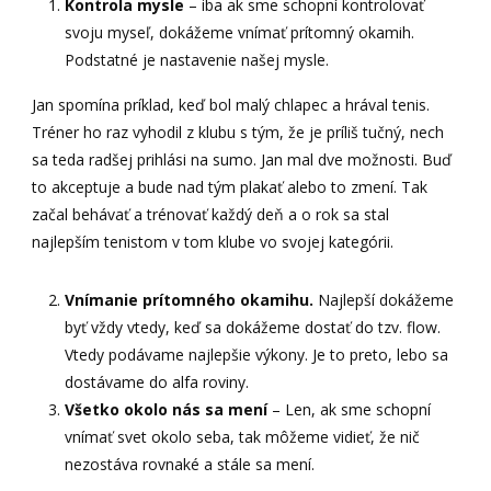
Kontrola mysle
– iba ak sme schopní kontrolovať
svoju myseľ, dokážeme vnímať prítomný okamih.
Podstatné je nastavenie našej mysle.
Jan spomína príklad, keď bol malý chlapec a hrával tenis.
Tréner ho raz vyhodil z klubu s tým, že je príliš tučný, nech
sa teda radšej prihlási na sumo. Jan mal dve možnosti. Buď
to akceptuje a bude nad tým plakať alebo to zmení. Tak
začal behávať a trénovať každý deň a o rok sa stal
najlepším tenistom v tom klube vo svojej kategórii.
Vnímanie prítomného okamihu.
Najlepší dokážeme
byť vždy vtedy, keď sa dokážeme dostať do tzv. flow.
Vtedy podávame najlepšie výkony. Je to preto, lebo sa
dostávame do alfa roviny.
Všetko okolo nás sa mení
– Len, ak sme schopní
vnímať svet okolo seba, tak môžeme vidieť, že nič
nezostáva rovnaké a stále sa mení.