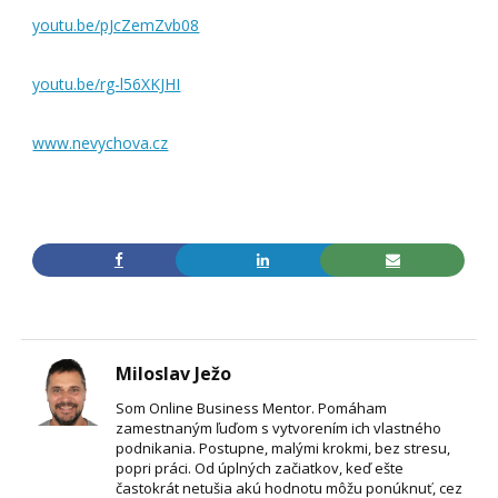
youtu.be/pJcZemZvb08
youtu.be/rg-l56XKJHI
www.nevychova.cz
Miloslav Ježo
Som Online Business Mentor. Pomáham
zamestnaným ľuďom s vytvorením ich vlastného
podnikania. Postupne, malými krokmi, bez stresu,
popri práci. Od úplných začiatkov, keď ešte
častokrát netušia akú hodnotu môžu ponúknuť, cez