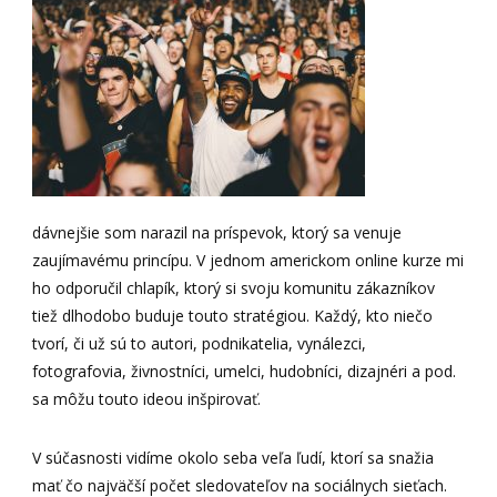
dávnejšie som narazil na príspevok, ktorý sa venuje
zaujímavému princípu. V jednom americkom online kurze mi
ho odporučil chlapík, ktorý si svoju komunitu zákazníkov
tiež dlhodobo buduje touto stratégiou. Každý, kto niečo
tvorí, či už sú to autori, podnikatelia, vynálezci,
fotografovia, živnostníci, umelci, hudobníci, dizajnéri a pod.
sa môžu touto ideou inšpirovať.
V súčasnosti vidíme okolo seba veľa ľudí, ktorí sa snažia
mať čo najväčší počet sledovateľov na sociálnych sieťach.