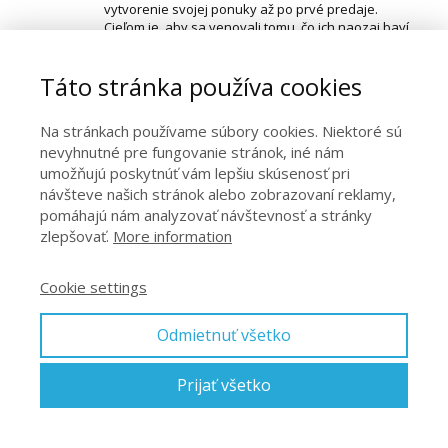
vytvorenie svojej ponuky až po prvé predaje.
Cieľom je, aby sa venovali tomu, čo ich naozaj baví
a vedeli na tom zarábať. Touto cestou som si
prešiel a môžem ňou previesť aj vás. Tu je viac
Táto stránka používa cookies
informácií
o mne
a o mojom
mentoringovom
programe
. Predával som aj na Amazone v USA a
napísal som o tom
Návod na zarábanie cez
Na stránkach používame súbory cookies. Niektoré sú
Amazon
.
nevyhnutné pre fungovanie stránok, iné nám
umožňujú poskytnúť vám lepšiu skúsenosť pri
návšteve našich stránok alebo zobrazovaní reklamy,
pomáhajú nám analyzovať návštevnosť a stránky
Similar posts
zlepšovať.
More information
Cookie settings
Odmietnuť všetko
Prijať všetko