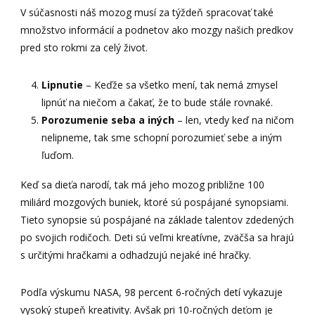
V súčasnosti náš mozog musí za týždeň spracovať také
množstvo informácií a podnetov ako mozgy našich predkov
pred sto rokmi za celý život.
Lipnutie
– Keďže sa všetko mení, tak nemá zmysel
lipnúť na niečom a čakať, že to bude stále rovnaké.
Porozumenie seba a iných
– len, vtedy keď na ničom
nelipneme, tak sme schopní porozumieť sebe a iným
ľuďom.
Keď sa dieťa narodí, tak má jeho mozog približne 100
miliárd mozgových buniek, ktoré sú pospájané synopsiami.
Tieto synopsie sú pospájané na základe talentov zdedených
po svojich rodičoch. Deti sú veľmi kreatívne, zväčša sa hrajú
s určitými hračkami a odhadzujú nejaké iné hračky.
Podľa výskumu NASA, 98 percent 6-ročných detí vykazuje
vysoký stupeň kreativity. Avšak pri 10-ročných deťom je