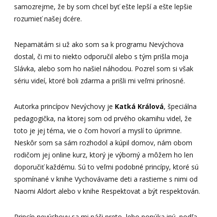
samozrejme, že by som chcel byť ešte lepší a ešte lepšie
rozumieť našej dcére.
Nepamätám si už ako som sa k programu Nevýchova
dostal, či mi to niekto odporučil alebo s tým prišla moja
Slávka, alebo som ho našiel náhodou. Pozrel som si však
sériu videí, ktoré boli zdarma a prišli mi veľmi prínosné.
Autorka princípov Nevýchovy je
Katká Králová
, špeciálna
pedagogička, na ktorej som od prvého okamihu videl, že
toto je jej téma, vie o čom hovorí a myslí to úprimne.
Neskôr som sa sám rozhodol a kúpil domov, nám obom
rodičom jej online kurz, ktorý je výborný a môžem ho len
doporučiť každému. Sú to veľmi podobné princípy, ktoré sú
spomínané v knihe Vychovávame deti a rastieme s nimi od
Naomi Aldort alebo v knihe Respektovat a být respektován.
Princíp nevýchovy sa mi páči preto, lebo ponúka iný, podľa