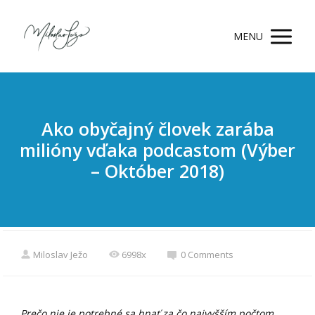
MENU
Ako obyčajný človek zarába
milióny vďaka podcastom (Výber
– Október 2018)
Miloslav Ježo
6998x
0 Comments
Prečo nie je potrebné sa hnať za čo najvyšším počtom