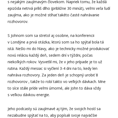
s nejakým zaujímavým človekom. Napriek tomu, že každá
epizóda netrvá príliš dlho (približne 30 minút), veľmi veľa ľudí
zaujíma, ako je možné stíhať takéto časté nahrávanie
rozhovorov.
S Johnom som sa stretol aj osobne, na konferencii
v Londýne a prvá otázka, ktorú som sa ho spýtal bola tá
istá. Nešlo mi do hlavy, ako je technicky možné produkovať
novú reláciu každý deň, sedem dní v týždni, počas
niekoľkých rokov. Vysvetlil mi, že v jeho prípade je to už
rutina. Každý mesiac si vyčlení 3-4 dni na to, kedy len
nahráva rozhovory. Za jeden deň je schopný urobiť 8
rozhovorov , takže to robí takto vo veľkých dávkach. Mne
to síce stále príde veľmi úmorné, ale John to dáva vždy
s veľkou dávkou energie.
Jeho podcasty sú zaujímavé aj tým, že svojich hostí sa
nezabudne spýtať na to, aby popísali svoje najväčšie