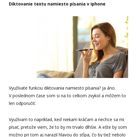
Diktovanie textu namiesto písania v iphone
Využívate funkciu diktovania namiesto písania? Ja áno.
V poslednom čase som si na to celkom zvykol a môžem to
len odporučiť.
Využívam to napríklad, keď niekam kráčam a nechce sa mi
písať, pretože viem, že to by mi trvalo dlhšie. A ešte by som
možno pri tom aj narazil hlavou do stĺpa, čo by tiež nebolo