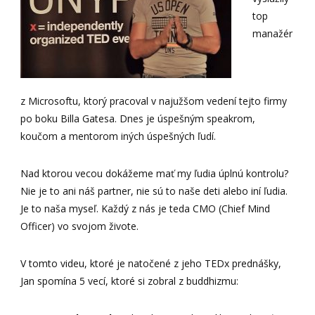
top
manažér
z Microsoftu, ktorý pracoval v najužšom vedení tejto firmy
po boku Billa Gatesa. Dnes je úspešným speakrom,
koučom a mentorom iných úspešných ľudí.
Nad ktorou vecou dokážeme mať my ľudia úplnú kontrolu?
Nie je to ani náš partner, nie sú to naše deti alebo iní ľudia.
Je to naša myseľ. Každý z nás je teda CMO (Chief Mind
Officer) vo svojom živote.
V tomto videu, ktoré je natočené z jeho TEDx prednášky,
Jan spomína 5 vecí, ktoré si zobral z buddhizmu: