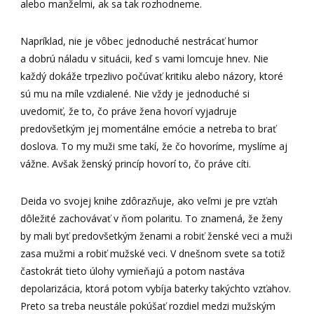
alebo manželmi, ak sa tak rozhodneme.
Napríklad, nie je vôbec jednoduché nestrácať humor
a dobrú náladu v situácii, keď s vami lomcuje hnev. Nie
každý dokáže trpezlivo počúvať kritiku alebo názory, ktoré
sú mu na míle vzdialené. Nie vždy je jednoduché si
uvedomiť, že to, čo práve žena hovorí vyjadruje
predovšetkým jej momentálne emócie a netreba to brať
doslova. To my muži sme takí, že čo hovoríme, myslíme aj
vážne. Avšak ženský princíp hovorí to, čo práve cíti.
Deida vo svojej knihe zdôrazňuje, ako veľmi je pre vzťah
dôležité zachovávať v ňom polaritu. To znamená, že ženy
by mali byť predovšetkým ženami a robiť ženské veci a muži
zasa mužmi a robiť mužské veci. V dnešnom svete sa totiž
častokrát tieto úlohy vymieňajú a potom nastáva
depolarizácia, ktorá potom vybíja baterky takýchto vzťahov.
Preto sa treba neustále pokúšať rozdiel medzi mužským