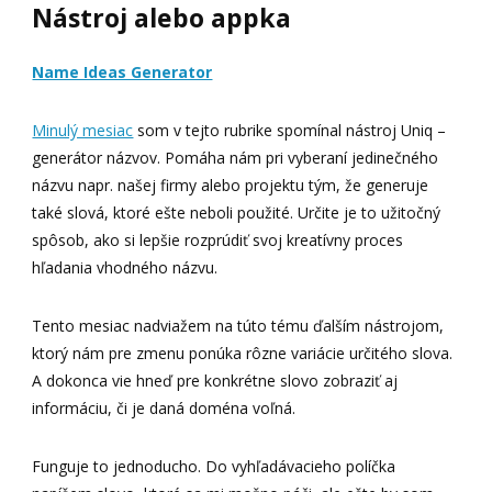
Nástroj alebo appka
Name Ideas Generator
Minulý mesiac
som v tejto rubrike spomínal nástroj Uniq –
generátor názvov. Pomáha nám pri vyberaní jedinečného
názvu napr. našej firmy alebo projektu tým, že generuje
také slová, ktoré ešte neboli použité. Určite je to užitočný
spôsob, ako si lepšie rozprúdiť svoj kreatívny proces
hľadania vhodného názvu.
Tento mesiac nadviažem na túto tému ďalším nástrojom,
ktorý nám pre zmenu ponúka rôzne variácie určitého slova.
A dokonca vie hneď pre konkrétne slovo zobraziť aj
informáciu, či je daná doména voľná.
Funguje to jednoducho. Do vyhľadávacieho políčka