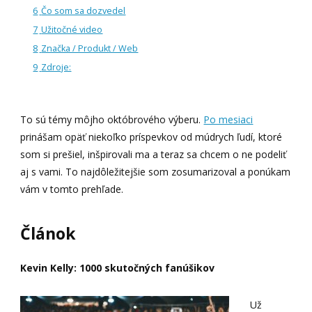
6
Čo som sa dozvedel
7
Užitočné video
8
Značka / Produkt / Web
9
Zdroje:
To sú témy môjho októbrového výberu.
Po mesiaci
prinášam opäť niekoľko príspevkov od múdrych ľudí, ktoré
som si prešiel, inšpirovali ma a teraz sa chcem o ne podeliť
aj s vami. To najdôležitejšie som zosumarizoval a ponúkam
vám v tomto prehľade.
Článok
Kevin Kelly: 1000 skutočných fanúšikov
Už