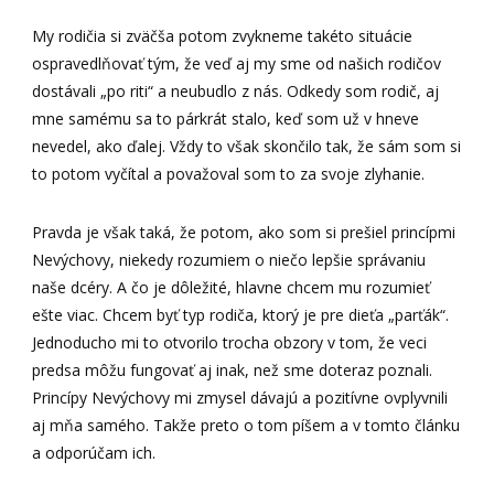
My rodičia si zväčša potom zvykneme takéto situácie
ospravedlňovať tým, že veď aj my sme od našich rodičov
dostávali „po riti“ a neubudlo z nás. Odkedy som rodič, aj
mne samému sa to párkrát stalo, keď som už v hneve
nevedel, ako ďalej. Vždy to však skončilo tak, že sám som si
to potom vyčítal a považoval som to za svoje zlyhanie.
Pravda je však taká, že potom, ako som si prešiel princípmi
Nevýchovy, niekedy rozumiem o niečo lepšie správaniu
naše dcéry. A čo je dôležité, hlavne chcem mu rozumieť
ešte viac. Chcem byť typ rodiča, ktorý je pre dieťa „parťák“.
Jednoducho mi to otvorilo trocha obzory v tom, že veci
predsa môžu fungovať aj inak, než sme doteraz poznali.
Princípy Nevýchovy mi zmysel dávajú a pozitívne ovplyvnili
aj mňa samého. Takže preto o tom píšem a v tomto článku
a odporúčam ich.