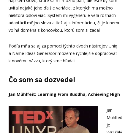
napíšem slovo, ktoré sa mi možno páči, ale ešte by som
uvítal nejaké jeho ďalšie variácie, z ktorých ma možno
niektorá osloví viac. Systém mi vygeneruje veľa rôznach
adaptácií môjho slova a tiež aj s informáciou, či je k nemu
voľná doména s koncovkou, ktorú som si zadal.
Podľa mňa sa aj za pomoci týchto dvoch nástrojov Uniq
a Name Ideas Generator môžeme rýchlejšie dopracovať
k novému názvu, ktorý sme hľadali.
Čo som sa dozvedel
Jan Mühlfeit: Learning From Buddha, Achieving High
Jan
Mühlfeit
je
vyslúžilý