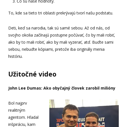
Čo sú naše hodnoty.
To, kde sa tieto tri oblasti prekrývajú tvorí našu podstatu.
Deti, keď sa narodia, tak sú samé sebou. Až od nás, od
svojho okolia začínajú postupne počúvať, čo by mali robiť,
ako by to mali robiť, ako by mali vyzerať, atď. Buďte sami
sebou, nebuďte kópiami, pretože iba originály menia
históriu.
Užitočné video
John Lee Dumas: Ako obyčajný človek zarobil milióny
Bol najprv
realitným
agentom. Hľadal
inšpiráciu, kam