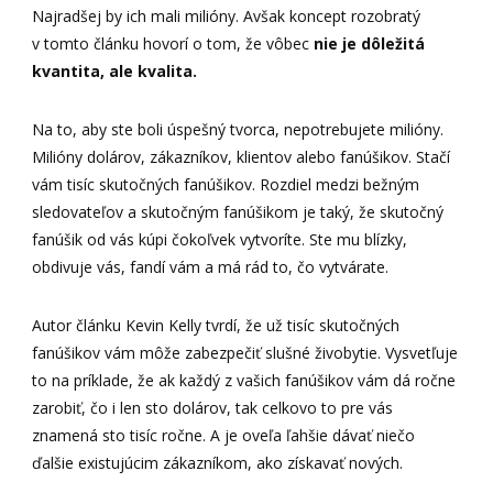
Najradšej by ich mali milióny. Avšak koncept rozobratý
v tomto článku hovorí o tom, že vôbec
nie je dôležitá
kvantita, ale kvalita.
Na to, aby ste boli úspešný tvorca, nepotrebujete milióny.
Milióny dolárov, zákazníkov, klientov alebo fanúšikov. Stačí
vám tisíc skutočných fanúšikov. Rozdiel medzi bežným
sledovateľov a skutočným fanúšikom je taký, že skutočný
fanúšik od vás kúpi čokoľvek vytvoríte. Ste mu blízky,
obdivuje vás, fandí vám a má rád to, čo vytvárate.
Autor článku Kevin Kelly tvrdí, že už tisíc skutočných
fanúšikov vám môže zabezpečiť slušné živobytie. Vysvetľuje
to na príklade, že ak každý z vašich fanúšikov vám dá ročne
zarobiť, čo i len sto dolárov, tak celkovo to pre vás
znamená sto tisíc ročne. A je oveľa ľahšie dávať niečo
ďalšie existujúcim zákazníkom, ako získavať nových.