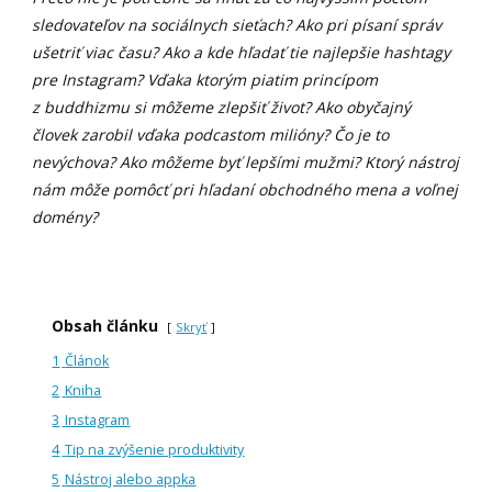
sledovateľov na sociálnych sieťach? Ako pri písaní správ
ušetriť viac času? Ako a kde hľadať tie najlepšie hashtagy
pre Instagram? Vďaka ktorým piatim princípom
z buddhizmu si môžeme zlepšiť život? Ako obyčajný
človek zarobil vďaka podcastom milióny? Čo je to
nevýchova? Ako môžeme byť lepšími mužmi? Ktorý nástroj
nám môže pomôcť pri hľadaní obchodného mena a voľnej
domény?
Obsah článku
Skryť
1
Článok
2
Kniha
3
Instagram
4
Tip na zvýšenie produktivity
5
Nástroj alebo appka