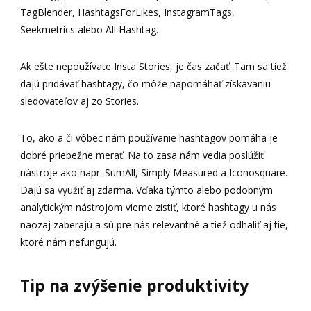
TagBlender, HashtagsForLikes, InstagramTags,
Seekmetrics alebo All Hashtag.
Ak ešte nepoužívate Insta Stories, je čas začať. Tam sa tiež
dajú pridávať hashtagy, čo môže napomáhať získavaniu
sledovateľov aj zo Stories.
To, ako a či vôbec nám používanie hashtagov pomáha je
dobré priebežne merať. Na to zasa nám vedia poslúžiť
nástroje ako napr. SumAll, Simply Measured a Iconosquare.
Dajú sa využiť aj zdarma. Vďaka týmto alebo podobným
analytickým nástrojom vieme zistiť, ktoré hashtagy u nás
naozaj zaberajú a sú pre nás relevantné a tiež odhaliť aj tie,
ktoré nám nefungujú.
Tip na zvýšenie produktivity