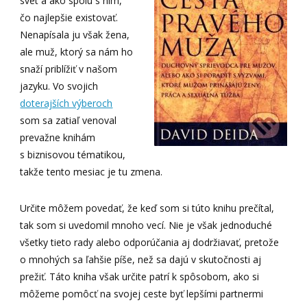
svet a ako spolu s ním,
čo najlepšie existovať.
Nenapísala ju však žena,
ale muž, ktorý sa nám ho
snaží priblížiť v našom
jazyku. Vo svojich
doterajších výberoch
som sa zatiaľ venoval
prevažne knihám
s biznisovou tématikou,
takže tento mesiac je tu zmena.
Určite môžem povedať, že keď som si túto knihu prečítal,
tak som si uvedomil mnoho vecí. Nie je však jednoduché
všetky tieto rady alebo odporúčania aj dodržiavať, pretože
o mnohých sa ľahšie píše, než sa dajú v skutočnosti aj
prežiť. Táto kniha však určite patrí k spôsobom, ako si
môžeme pomôcť na svojej ceste byť lepšími partnermi