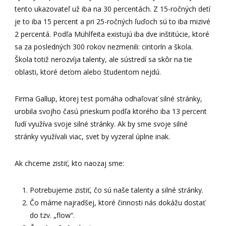
tento ukazovateľ už iba na 30 percentách. Z 15-ročných detí
je to iba 15 percent a pri 25-ročných ľuďoch sú to iba mizivé
2 percentá. Podľa Mühlfeita existujú iba dve inštitúcie, ktoré
sa za posledných 300 rokov nezmenili: cintorín a škola.
Škola totiž nerozvíja talenty, ale sústredí sa skôr na tie
oblasti, ktoré deťom alebo študentom nejdú.
Firma Gallup, ktorej test pomáha odhaľovať silné stránky,
urobila svojho časú prieskum podľa ktorého iba 13 percent
ľudí využíva svoje silné stránky. Ak by sme svoje silné
stránky využívali viac, svet by vyzeral úplne inak.
Ak chceme zistiť, kto naozaj sme:
Potrebujeme zistiť, čo sú naše talenty a silné stránky.
Čo máme najradšej, ktoré činnosti nás dokážu dostať
do tzv. „flow“.