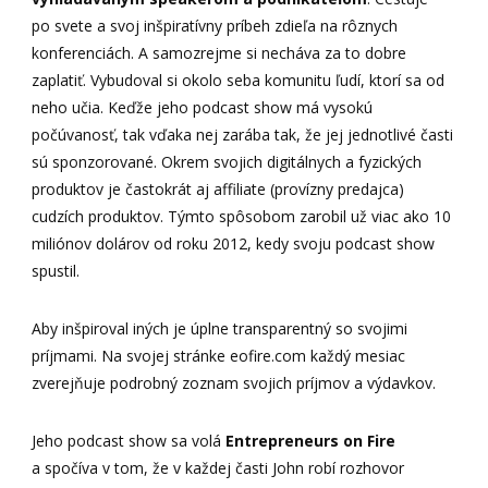
po svete a svoj inšpiratívny príbeh zdieľa na rôznych
konferenciách. A samozrejme si necháva za to dobre
zaplatiť. Vybudoval si okolo seba komunitu ľudí, ktorí sa od
neho učia. Keďže jeho podcast show má vysokú
počúvanosť, tak vďaka nej zarába tak, že jej jednotlivé časti
sú sponzorované. Okrem svojich digitálnych a fyzických
produktov je častokrát aj affiliate (provízny predajca)
cudzích produktov. Týmto spôsobom zarobil už viac ako 10
miliónov dolárov od roku 2012, kedy svoju podcast show
spustil.
Aby inšpiroval iných je úplne transparentný so svojimi
príjmami. Na svojej stránke eofire.com každý mesiac
zverejňuje podrobný zoznam svojich príjmov a výdavkov.
Jeho podcast show sa volá
Entrepreneurs on Fire
a spočíva v tom, že v každej časti John robí rozhovor