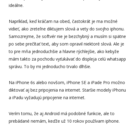
ideálne.
Napríklad, keď kráčam na obed, častokrát je ma možné
vidieť, ako zreteľne diktujem slová a vety do svojho iphonu.
Samozrejme, že softvér nie je bezchybný a musím si spätne
po sebe prečítať text, aby som opravil niektoré slová. Ale je
to pre mňa jednoduchšie a hlavne rýchlejšie, ako kebyže
mám takto za pochodu vyťukávať do displeja celú whatsapp
správu. To by mi jednoducho trvalo dlhšie.
Na iPhone 6s alebo novšom, iPhone SE a iPade Pro možno
diktovať aj bez pripojenia na internet. Staršie modely iPhonu
a iPadu vyžadujú pripojenie na internet.
Verím tomu, že aj Android má podobné funkcie, ale to
prebádané nemám, keďže už 10 rokov používam iphone.