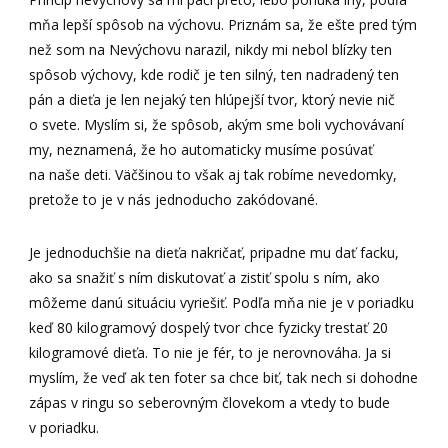
mňa lepší spôsob na výchovu. Priznám sa, že ešte pred tým
než som na Nevýchovu narazil, nikdy mi nebol blízky ten
spôsob výchovy, kde rodič je ten silný, ten nadradený ten
pán a dieťa je len nejaký ten hlúpejší tvor, ktorý nevie nič
o svete. Myslím si, že spôsob, akým sme boli vychovávaní
my, neznamená, že ho automaticky musíme posúvať
na naše deti. Väčšinou to však aj tak robíme nevedomky,
pretože to je v nás jednoducho zakódované.
Je jednoduchšie na dieťa nakričať, pripadne mu dať facku,
ako sa snažiť s ním diskutovať a zistiť spolu s ním, ako
môžeme danú situáciu vyriešiť. Podľa mňa nie je v poriadku
keď 80 kilogramový dospelý tvor chce fyzicky trestať 20
kilogramové dieťa. To nie je fér, to je nerovnováha. Ja si
myslím, že veď ak ten foter sa chce biť, tak nech si dohodne
zápas v ringu so seberovným človekom a vtedy to bude
v poriadku.