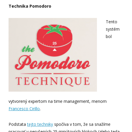
Technika Pomodoro
Tento
systém
bol
vytvorený expertom na time management, menom
Francesco Cirillo
.
Podstata
tejto techniky
spočíva v tom, že sa snažíme
pracovať v nerušených 25 minútových blokoch (alebo teda