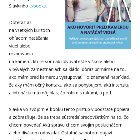
Slávkinho
e-booku
.
Doteraz asi
na všetkých kurzoch
ohľadom natáčania
videí alebo
rozprávania
na kameru, ktoré som absolvoval ešte v škole alebo
v bývalých zamestnaniach sa kládol dôraz primárne na to,
ako mám pred kamerou vystupovať. To znamená napríklad,
že aký mám očný kontakt, ako sa pohybujem, akú intenzitu
a intonáciu má môj hlas, čo robím s rukami, a pod.
Slávka vo svojom e-booku tento prístup v podstate popiera
a zdôrazňuje, že sa treba sústrediť predovšetkým na to, čo
chcem povedať. Akú správu chcem svojim poslucháčom
alebo divákom odovzdať. Ostatné sa potom objaví