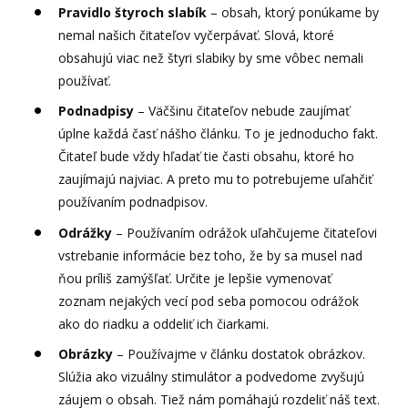
Pravidlo štyroch slabík
– obsah, ktorý ponúkame by
nemal našich čitateľov vyčerpávať. Slová, ktoré
obsahujú viac než štyri slabiky by sme vôbec nemali
používať.
Podnadpisy
– Väčšinu čitateľov nebude zaujímať
úplne každá časť nášho článku. To je jednoducho fakt.
Čitateľ bude vždy hľadať tie časti obsahu, ktoré ho
zaujímajú najviac. A preto mu to potrebujeme uľahčiť
používaním podnadpisov.
Odrážky
– Používaním odrážok uľahčujeme čitateľovi
vstrebanie informácie bez toho, že by sa musel nad
ňou príliš zamýšľať. Určite je lepšie vymenovať
zoznam nejakých vecí pod seba pomocou odrážok
ako do riadku a oddeliť ich čiarkami.
Obrázky
– Používajme v článku dostatok obrázkov.
Slúžia ako vizuálny stimulátor a podvedome zvyšujú
záujem o obsah. Tiež nám pomáhajú rozdeliť náš text.