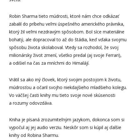
Robin Sharma tieto múdrosti, ktoré nám chce odkázať
zabalil do príbehu veľmi úspešného amerického právnika,
ktorý žil veľmi nezdravým spôsobom. Bol síce materiálne
bohatý, ale dopracoval to až do štádia, keď vďaka svojmu
spôsobu života skolaboval. Vtedy sa rozhodol, že svoj
milionársky život zmení, všetko predal (aj svoje Ferrari),
a odišiel na čas za mníchmi do Himalájí.
Vrátil sa ako iný človek, ktorý svojim postojom k životu,
múdrosťou a očaril svojho niekdajšieho mladšieho kolegu.
Vo väčšej časti knihy mu tieto svoje nové skúsenosti
a rozumy odovzdáva.
Kniha je písaná zrozumiteľným jazykom, dokonca som si
vypočul aj jej audio verziu. Neskôr som si kúpil aj ďalšie
knihy od Robina Sharmu.