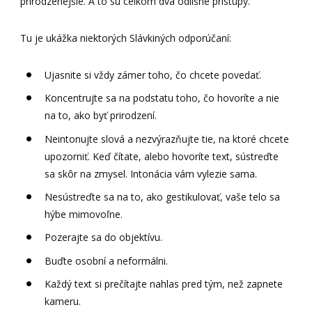
prirodzenejšie. A to sú celkom dva odlišné prístupy.
Tu je ukážka niektorých Slávkiných odporúčaní:
Ujasnite si vždy zámer toho, čo chcete povedať.
Koncentrujte sa na podstatu toho, čo hovoríte a nie
na to, ako byť prirodzení.
Neintonujte slová a nezvýrazňujte tie, na ktoré chcete
upozorniť. Keď čítate, alebo hovoríte text, sústreďte
sa skôr na zmysel. Intonácia vám vylezie sama.
Nesústreďte sa na to, ako gestikulovať, vaše telo sa
hýbe mimovoľne.
Pozerajte sa do objektívu.
Buďte osobní a neformálni.
Každý text si prečítajte nahlas pred tým, než zapnete
kameru.