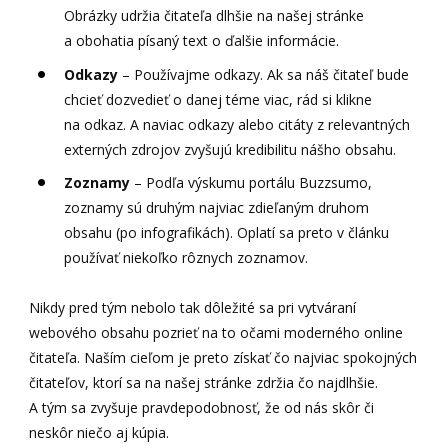
Obrázky udržia čitateľa dlhšie na našej stránke
a obohatia písaný text o ďalšie informácie.
Odkazy
– Používajme odkazy. Ak sa náš čitateľ bude
chcieť dozvedieť o danej téme viac, rád si klikne
na odkaz. A naviac odkazy alebo citáty z relevantných
externých zdrojov zvyšujú kredibilitu nášho obsahu.
Zoznamy
– Podľa výskumu portálu Buzzsumo,
zoznamy sú druhým najviac zdieľaným druhom
obsahu (po infografikách). Oplatí sa preto v článku
používať niekoľko rôznych zoznamov.
Nikdy pred tým nebolo tak dôležité sa pri vytváraní
webového obsahu pozrieť na to očami moderného online
čitateľa. Naším cieľom je preto získať čo najviac spokojných
čitateľov, ktorí sa na našej stránke zdržia čo najdlhšie.
A tým sa zvyšuje pravdepodobnosť, že od nás skôr či
neskôr niečo aj kúpia.