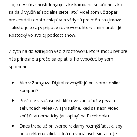
To, čo v súčasnosti funguje, aké kampane sú účinné, ako
sa dajú využívať sociálne siete, atď. Videl som už zopár
prezentácií tohoto chlapíka a vždy sú pre mňa zaujímavé.
Takisto je to aj v prípade rozhovoru, ktorý s ním urobil Jiří
Rostecký vo svojej podcast show.
Z tých najdôležitejších vecí z rozhovoru, ktoré môžu byť pre
nás prínosné a prečo sa oplatí si ho vypočuť, by som
spomenul:
Ako v Zaraguza Digital rozmýšľajú pri tvorbe online
kampaní?
Prečo je v súčasnosti kľúčové zaujať už v prvých
sekundách videa? A aj vizuálne, keď sa napr. video
spúšťa automaticky (autoplay) na Facebooku.
Dnes treba už pri tvorbe reklamy rozmýšľať tak, aby
bola reklama zdielateľná na sociálnych sieťach. Je