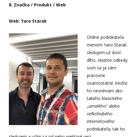
8. Značka / Produkt / Web
Web: Yaro Starak
Online podnikateľa
menom Yaro Starak
sledujem už dosť
dlho, vlastne odkedy
som sa ja sám
pracovne
osamostatnil. Keďže
ho nevnímam ako
takého klasického
„umelého“ alebo
veľkohubého
internetového
podnikateľa, tak ho
sledujem a učím sa od neho niektoré veci.