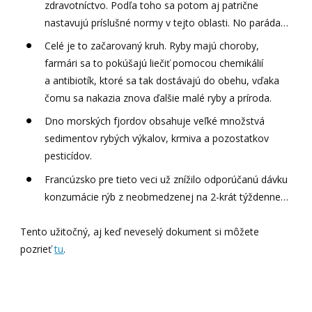
zdravotníctvo. Podľa toho sa potom aj patrične
nastavujú príslušné normy v tejto oblasti. No paráda…
Celé je to začarovaný kruh. Ryby majú choroby,
farmári sa to pokúšajú liečiť pomocou chemikálií
a antibiotík, ktoré sa tak dostávajú do obehu, vďaka
čomu sa nakazia znova ďalšie malé ryby a príroda.
Dno morských fjordov obsahuje veľké množstvá
sedimentov rybých výkalov, krmiva a pozostatkov
pesticídov.
Francúzsko pre tieto veci už znížilo odporúčanú dávku
konzumácie rýb z neobmedzenej na 2-krát týždenne…
Tento užitočný, aj keď neveselý dokument si môžete
pozrieť
tu
.