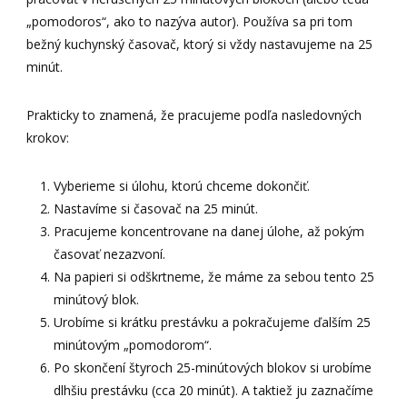
„pomodoros“, ako to nazýva autor). Používa sa pri tom
bežný kuchynský časovač, ktorý si vždy nastavujeme na 25
minút.
Prakticky to znamená, že pracujeme podľa nasledovných
krokov:
Vyberieme si úlohu, ktorú chceme dokončiť.
Nastavíme si časovač na 25 minút.
Pracujeme koncentrovane na danej úlohe, až pokým
časovať nezazvoní.
Na papieri si odškrtneme, že máme za sebou tento 25
minútový blok.
Urobíme si krátku prestávku a pokračujeme ďalším 25
minútovým „pomodorom“.
Po skončení štyroch 25-minútových blokov si urobíme
dlhšiu prestávku (cca 20 minút). A taktiež ju zaznačíme