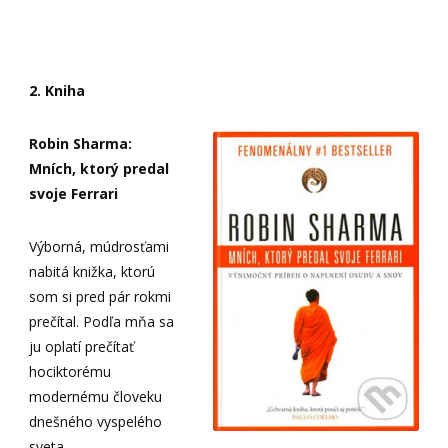
2. Kniha
Robin Sharma:
Mních, ktorý predal
svoje Ferrari
Výborná, múdrosťami
nabitá knižka, ktorú
som si pred pár rokmi
prečítal. Podľa mňa sa
ju oplatí prečítať
hociktorému
modernému človeku
dnešného vyspelého
sveta.