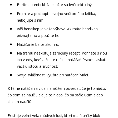
Buďte autentickí. Nesnažte sa byť niekto iný.
Prijmite a pochopte svojho vnútorného kritika,
nebojujte s ním.
Váš hendikep je vaša výbava. Ak máte hendikep,
priznajte ho a použite ho.
Natáčanie berte ako hru.
Na trému neexistuje zaručený recept. Pohnete s ňou
iba vtedy, keď začnete reálne natáčať. Praxou získate
väčšiu istotu a zručnosť.
Svoje zvláštnosti využite pri natáčaní videí.
K téme natáčania videí nemôžem povedať, že je to niečo,
čo som sa naučil, ale je to niečo, čo sa stále učím alebo
chcem naučiť.
Existuje veľmi veľa múdrych ľudí, ktorí majú určitý blok