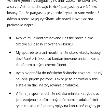
Vo filme jeden investigatívny novinár zdokumentoval ako
a sa vo Vietname chovajú toxické pangasiusy a v Nórsku
lososy. To, že pangasius je „bordel“ ryba, to som vedel už
dávno a preto sa jej vyhýbam. Ale pravdupovediac ma
prekvapilo napr.:
Ako veľmi je kontaminované Baltské more a ako
toxické sú lososy chované v Nórsku.
My spotrebitelia ani netušíme, že skoro všetky lososy
dovážané z Nórska sú kontaminované antibiotikami,
dioxónom a inými chemikáliami.
Rybolov prináša do nórskeho štátneho rozpočtu druhý
najvyšší príjem po rope. Takže je to obrovský biznis
a stále sa tlačí na zvyšovanie produkcie.
V filme je spomenuté, že nórska ministerka rybolovu
je prepojená so súkromnými firmami produkujúcimi
rybie mäso a má priamy vplyv na kontrolné orgány pre