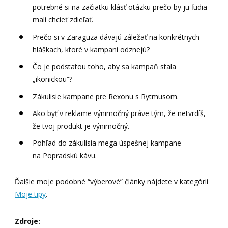
potrebné si na začiatku klásť otázku prečo by ju ľudia
mali chcieť zdieľať.
Prečo si v Zaraguza dávajú záležať na konkrétnych
hláškach, ktoré v kampani odznejú?
Čo je podstatou toho, aby sa kampaň stala
„ikonickou“?
Zákulisie kampane pre Rexonu s Rytmusom.
Ako byť v reklame výnimočný práve tým, že netvrdíš,
že tvoj produkt je výnimočný.
Pohľad do zákulisia mega úspešnej kampane
na Popradskú kávu.
Ďalšie moje podobné “výberové” články nájdete v kategórii
Moje tipy
.
Zdroje: