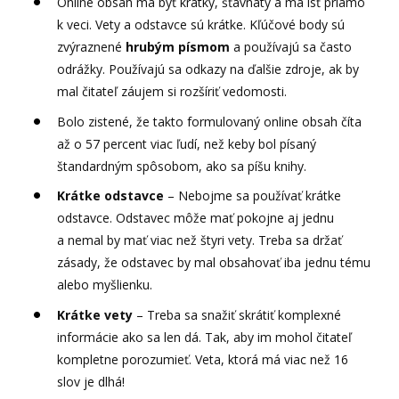
Online obsah má byť krátky, šťavnatý a má ísť priamo
k veci. Vety a odstavce sú krátke. Kľúčové body sú
zvýraznené
hrubým písmom
a používajú sa často
odrážky. Používajú sa odkazy na ďalšie zdroje, ak by
mal čitateľ záujem si rozšíriť vedomosti.
Bolo zistené, že takto formulovaný online obsah číta
až o 57 percent viac ľudí, než keby bol písaný
štandardným spôsobom, ako sa píšu knihy.
Krátke odstavce
– Nebojme sa používať krátke
odstavce. Odstavec môže mať pokojne aj jednu
a nemal by mať viac než štyri vety. Treba sa držať
zásady, že odstavec by mal obsahovať iba jednu tému
alebo myšlienku.
Krátke vety
– Treba sa snažiť skrátiť komplexné
informácie ako sa len dá. Tak, aby im mohol čitateľ
kompletne porozumieť. Veta, ktorá má viac než 16
slov je dlhá!