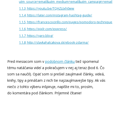
utm_source=email&utm_medium=email&utm_campaign=email
1.1.3
https://youtu.be/TQAZLtxh0ww
1.1.4
https://later.com/instagram-hashtag-guide/
1.1.5
https://francescocirillo.com/pages/pomodoro-technique
1.1.6
https://pixlr.com/express/
1.1.7
https://yaro.blog/
1.1.8
http://slavkahalcakova.sk/ebook-zdarma/
Pred mesiacom som v
podobnom článku
tiež spomenul
tému natáčania videí a pokračujem v nej aj teraz (bod 6. Čo
som sa naučil). Opäť som si prešiel zaujímavé články, videá,
knihy, tipy a prinášam z nich tie najzaujímavejšie tipy. Ak vás
niečo z tohto výberu inšpiruje, napíšte mi to, prosím,
do komentára pod článkom. Príjemné čítanie!