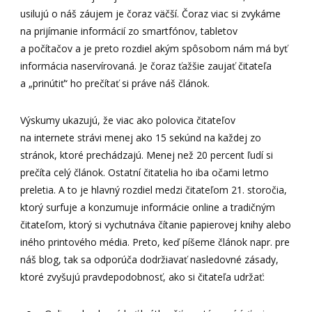
usilujú o náš záujem je čoraz väčší. Čoraz viac si zvykáme
na prijímanie informácií zo smartfónov, tabletov
a počítačov a je preto rozdiel akým spôsobom nám má byť
informácia naservírovaná. Je čoraz ťažšie zaujať čitateľa
a „prinútiť“ ho prečítať si práve náš článok.
Výskumy ukazujú, že viac ako polovica čitateľov
na internete strávi menej ako 15 sekúnd na každej zo
stránok, ktoré prechádzajú. Menej než 20 percent ľudí si
prečíta celý článok. Ostatní čitatelia ho iba očami letmo
preletia. A to je hlavný rozdiel medzi čitateľom 21. storočia,
ktorý surfuje a konzumuje informácie online a tradičným
čitateľom, ktorý si vychutnáva čítanie papierovej knihy alebo
iného printového média. Preto, keď píšeme článok napr. pre
náš blog, tak sa odporúča dodržiavať nasledovné zásady,
ktoré zvyšujú pravdepodobnosť, ako si čitateľa udržať: