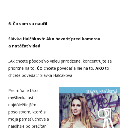
6. Čo som sa naučil
Slávka Halčáková: Ako hovoriť pred kamerou
a natáčať videá
„Ak chcete pôsobiť vo videu prirodzene, koncentrujte sa
prioritne na to,
ČO
chcete povedať a nie na to,
AKO
to
chcete povedať.“ Slávka Halčáková
Pre mňa je táto
myšlienka asi
najdôležitejším
posolstvom, ktoré si
moja pamäť uchovala
najdlhšie po prečítaní