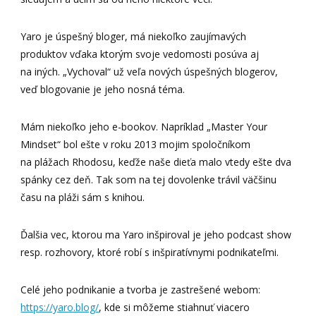
Yaro je úspešný bloger, má niekoľko zaujímavých
produktov vďaka ktorým svoje vedomosti posúva aj
na iných. „Vychoval“ už veľa nových úspešných blogerov,
veď blogovanie je jeho nosná téma.
Mám niekoľko jeho e-bookov. Napríklad „Master Your
Mindset“ bol ešte v roku 2013 mojim spoločníkom
na plážach Rhodosu, keďže naše dieťa malo vtedy ešte dva
spánky cez deň. Tak som na tej dovolenke trávil väčšinu
času na pláži sám s knihou.
Ďalšia vec, ktorou ma Yaro inšpiroval je jeho podcast show
resp. rozhovory, ktoré robí s inšpiratívnymi podnikateľmi.
Celé jeho podnikanie a tvorba je zastrešené webom:
https://yaro.blog/
, kde si môžeme stiahnuť viacero