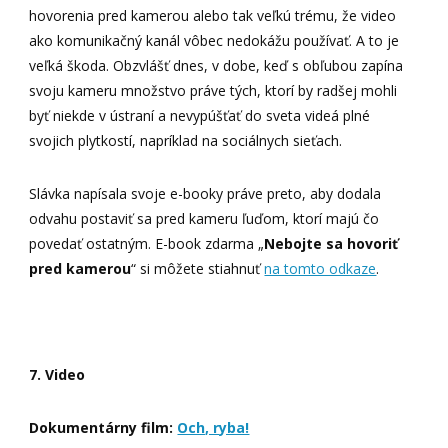
hovorenia pred kamerou alebo tak veľkú trému, že video
ako komunikačný kanál vôbec nedokážu používať. A to je
veľká škoda. Obzvlášť dnes, v dobe, keď s obľubou zapína
svoju kameru množstvo práve tých, ktorí by radšej mohli
byť niekde v ústraní a nevypúšťať do sveta videá plné
svojich plytkostí, napríklad na sociálnych sieťach.
Slávka napísala svoje e-booky práve preto, aby dodala
odvahu postaviť sa pred kameru ľuďom, ktorí majú čo
povedať ostatným. E-book zdarma „
Nebojte sa hovoriť
pred kamerou
“ si môžete stiahnuť
na tomto odkaze
.
7. Video
Dokumentárny film:
Och, ryba!