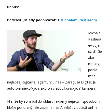
Bonus:
Podcast „Mladý podnikatel“ s
Michalom Pastierom
.
Michala
Pastiera
evidujem
už dlhšie
ako
mozog
podľa
mňa
najlepšej digitálnej agentúry u nás – Zaraguza Digital. Je
autorom niekoľkých, ako on vraví, „ikonických“ kampaní.
Nie, že by som bol do oblasti reklamy nejakým spôsobom
hlbšie ponorený, ale zaujíma ma. A zvlášť v oblasti online.