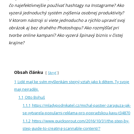
čo najefektívnejšie používať hashtagy na Instagrame? Ako
vyzerá jednoduchý systém zvýšenia osobnej produktivity?
V ktorom nástroji si viete jednoducho a rýchlo upraviť svoj
obrázok aj bez drahého Photoshopu? Ako rozmýšľať pri
tvorbe online kampaní? Ako vyzerá špinavý biznis v čistej
krajine?
Obsah článku
Skryť
1
Lidé mají ke svím myšlenkám stejný vztah jako k dětem. Ty svoje
maji nejraději.
1.1
Otto Bohuš
1.1.1
https://mladypodnikatel.cz/michal-pastier-zaraguza-jak-
se-vytvarela-popularni-reklama-pro-popradskou-kavu-t34870
1.1.2
https://www.quicksprout.com/2016/10/31/the-step-by-
step-guide-to-creating-scannable-content/?