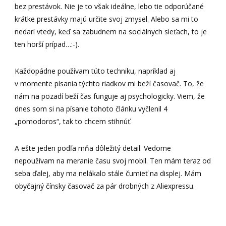
bez prestávok. Nie je to však ideálne, lebo tie odporúčané
krátke prestávky majú určite svoj zmysel. Alebo sa mi to
nedarí vtedy, keď sa zabudnem na sociálnych sieťach, to je
ten horší prípad…:-).
Každopádne používam túto techniku, napríklad aj
v momente písania týchto riadkov mi beží časovač. To, že
nám na pozadí beží čas funguje aj psychologicky. Viem, že
dnes som si na písanie tohoto článku vyčlenil 4
„pomodoros“, tak to chcem stihnúť.
A ešte jeden podľa mňa dôležitý detail. Vedome
nepoužívam na meranie času svoj mobil. Ten mám teraz od
seba ďalej, aby ma nelákalo stále čumieť na displej. Mám
obyčajný čínsky časovač za pár drobných z Aliexpressu.